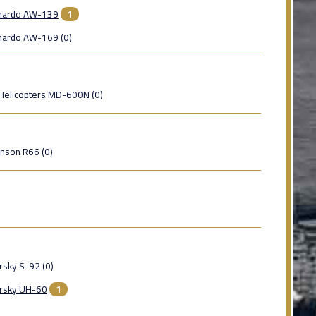
nardo AW-139
1
nardo AW-169 (0)
Helicopters MD-600N (0)
nson R66 (0)
rsky S-92 (0)
orsky UH-60
1