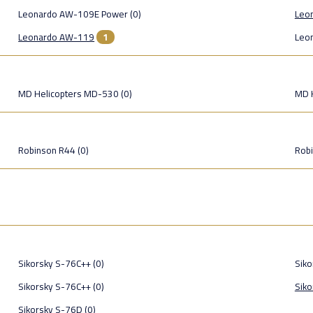
Leonardo AW-109E Power (0)
Leo
Leonardo AW-119
1
Leo
MD Helicopters MD-530 (0)
MD 
Robinson R44 (0)
Robi
Sikorsky S-76C++ (0)
Siko
Sikorsky S-76C++ (0)
Sik
Sikorsky S-76D (0)